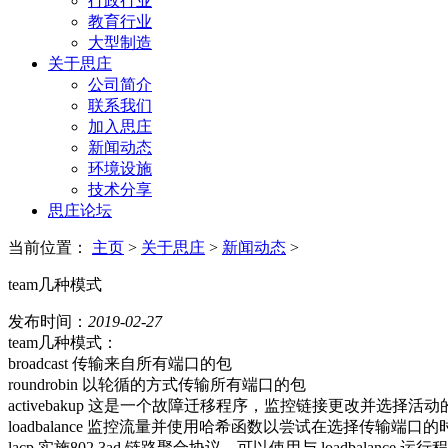
行政行业
教育行业
大型制造
关于思庄
公司简介
联系我们
加入思庄
新闻动态
环境设施
技术分享
思庄论坛
当前位置：
主页
>
关于思庄
>
新闻动态
>
team几种模式
发布时间：
2019-02-27
team几种模式：
broadcast 传输来自所有端口的包
roundrobin 以轮循的方式传输所有端口的包
activebakup 这是一个故障迁移程序，监控链接更改并选择活
loadbalance 监控流量并使用哈希函数以尝试在选择传输端口
lacp 实施802.3ad 链路聚合协议，可以使用与 loadbalan