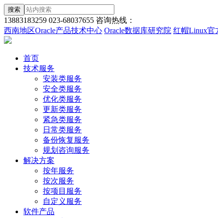
搜索
13883183259
023-68037655
咨询热线：
西南地区Oracle产品技术中心
Oracle数据库研究院
红帽Linux
首页
技术服务
安装类服务
安全类服务
优化类服务
更新类服务
紧急类服务
日常类服务
备份恢复服务
规划咨询服务
解决方案
按年服务
按次服务
按项目服务
自定义服务
软件产品