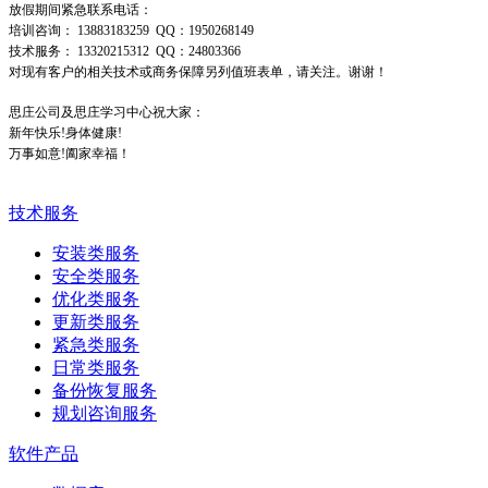
放假期间紧急联系电话：
培训咨询： 13883183259 QQ：1950268149
技术服务： 13320215312 QQ：24803366
对现有客户的相关技术或商务保障另列值班表单，请关注。谢谢！
思庄公司及思庄学习中心祝大家：
新年快乐!身体健康!
万事如意!阖家幸福！
技术服务
安装类服务
安全类服务
优化类服务
更新类服务
紧急类服务
日常类服务
备份恢复服务
规划咨询服务
软件产品