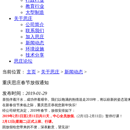
行政行业
教育行业
大型制造
关于思庄
公司简介
联系我们
加入思庄
新闻动态
环境设施
技术分享
思庄论坛
当前位置：
主页
>
关于思庄
>
新闻动态
>
重庆思庄春节放假通知
发布时间：
2019-01-29
喜悦伴着汗水，成功伴着艰辛。我们以饱满的热情送走2018年，将以崭新的姿态迎来希
在新春佳节来临之际，重庆思庄恭祝您新年快乐!
经公司研究决定，2019年春节，放假安排如下：
2019年2月1日至2月11日共11天，中心全员放假,
（2月1日-2月11日）暂停行课！
2月12日(星期二)正式上班、行课。
因放假给您带来的不便，深表歉意，望见谅!