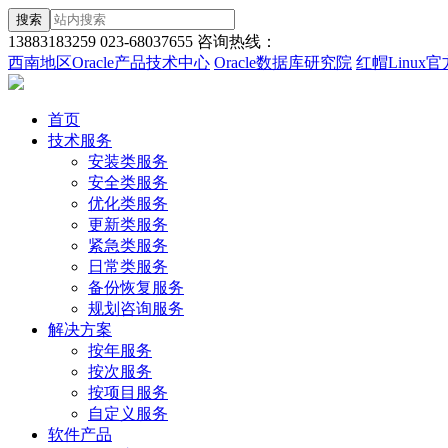
搜索
13883183259
023-68037655
咨询热线：
西南地区Oracle产品技术中心
Oracle数据库研究院
红帽Linux
首页
技术服务
安装类服务
安全类服务
优化类服务
更新类服务
紧急类服务
日常类服务
备份恢复服务
规划咨询服务
解决方案
按年服务
按次服务
按项目服务
自定义服务
软件产品