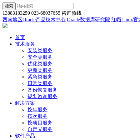
搜索
13883183259
023-68037655
咨询热线：
西南地区Oracle产品技术中心
Oracle数据库研究院
红帽Linux
首页
技术服务
安装类服务
安全类服务
优化类服务
更新类服务
紧急类服务
日常类服务
备份恢复服务
规划咨询服务
解决方案
按年服务
按次服务
按项目服务
自定义服务
软件产品