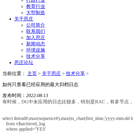
行政行业
教育行业
大型制造
关于思庄
公司简介
联系我们
加入思庄
新闻动态
环境设施
技术分享
思庄论坛
当前位置：
主页
>
关于思庄
>
技术分享
>
如何只查看已经应用的最大归档日志
发布时间：
2022-08-13
有时候，DG中未应用的日志比较多，特别是RAC，有多节点
select thread#,max(sequence#),max(to_char(first_time,'yyyy-mm-dd h
from v$archived_log
where applied='YES'