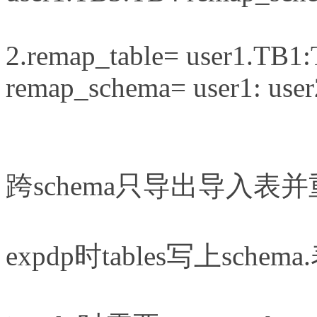
2.remap_table= user1.TB1
remap_schema= user1: user
跨schema只导出导入
expdp时tables写上sch