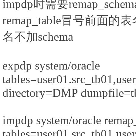
impdp时需要remap_sche
remap_table冒号前面
名不加schema
expdp system/oracle
tables=user01.src_tb01,use
directory=DMP dumpfile=t
impdp system/oracle rema
tables=user01.src_tb01,use