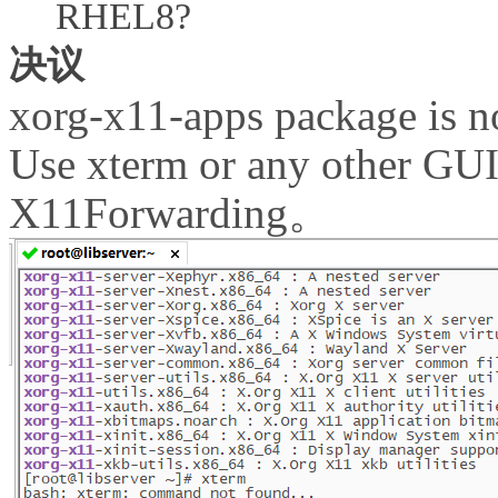
RHEL8?
决议
xorg-x11-apps package is n
Use xterm or any other GUI 
X11Forwarding。