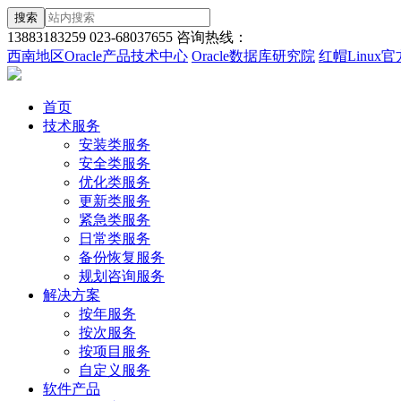
搜索
13883183259
023-68037655
咨询热线：
西南地区Oracle产品技术中心
Oracle数据库研究院
红帽Linux
首页
技术服务
安装类服务
安全类服务
优化类服务
更新类服务
紧急类服务
日常类服务
备份恢复服务
规划咨询服务
解决方案
按年服务
按次服务
按项目服务
自定义服务
软件产品