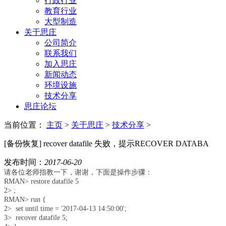
行政行业
教育行业
大型制造
关于思庄
公司简介
联系我们
加入思庄
新闻动态
环境设施
技术分享
思庄论坛
当前位置：
主页
>
关于思庄
>
技术分享
>
[备份恢复] recover datafile 失败，提示RECOVER DATABA
发布时间：
2017-06-20
请各位老师指教一下，谢谢，下面是操作步骤：
RMAN> restore datafile 5
2> ;
RMAN> run {
2> set until time = '2017-04-13 14:50:00';
3> recover datafile 5;